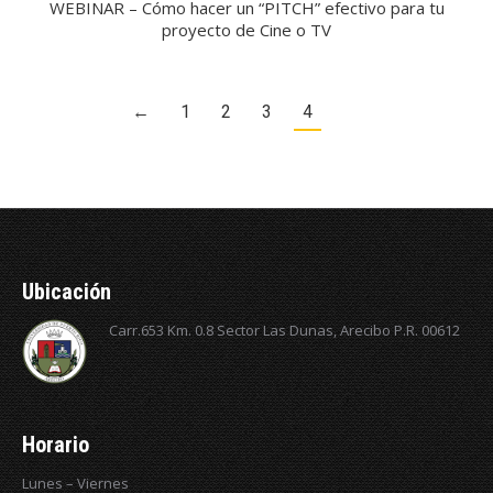
WEBINAR – Cómo hacer un “PITCH” efectivo para tu
proyecto de Cine o TV
←
1
2
3
4
Ubicación
Carr.653 Km. 0.8 Sector Las Dunas, Arecibo P.R. 00612
Horario
Lunes – Viernes