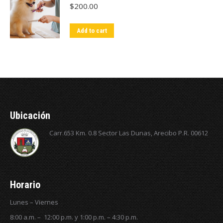
$
200.00
Add to cart
Ubicación
Carr.653 Km. 0.8 Sector Las Dunas, Arecibo P.R. 00612
Horario
Lunes – Viernes
8:00 a.m. – 12:00 p.m. y 1:00 p.m. – 4:30 p.m.