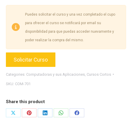
Puedes solicitar el curso y una vez completado el cupo
para ofrecer el curso se notificará por email su
disponibilidad para que puedas acceder nuevamente y
poder realizar la compra del mismo.
Solicitar Curso
Categories:
Computadoras y sus Aplicaciones
,
Cursos Cortos
SKU:
COM-701
Share this product
Share
Share
Share
Share
Share
on
on
on
on
on