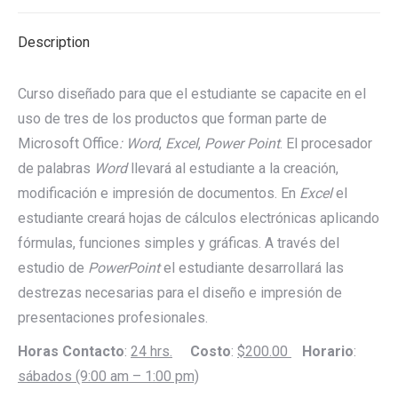
X
Pinterest
LinkedIn
WhatsApp
Facebook
Description
Curso diseñado para que el estudiante se capacite en el
uso de tres de los productos que forman parte de
Microsoft Office
: Word
,
Excel
,
Power Point
. El procesador
de palabras
Word
llevará al estudiante a la creación,
modificación e impresión de documentos. En
Excel
el
estudiante creará hojas de cálculos electrónicas aplicando
fórmulas, funciones simples y gráficas. A través del
estudio de
PowerPoint
el estudiante desarrollará las
destrezas necesarias para el diseño e impresión de
presentaciones profesionales.
Horas Contacto
:
24 hrs.
Costo
:
$200.00
Horario
:
sábados (9:00 am – 1:00 pm)