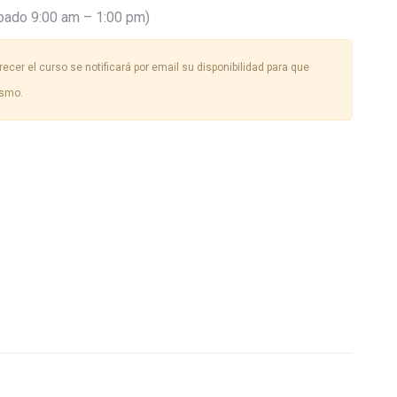
bado 9:00 am – 1:00 pm)
ecer el curso se notificará por email su disponibilidad para que
ismo.