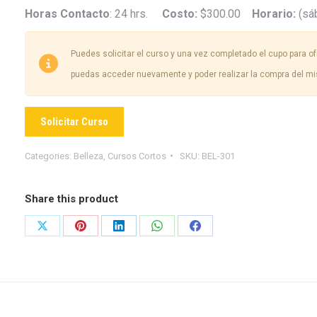
Horas Contacto
: 24 hrs.
Costo:
$300.00
Horario:
(sá
Puedes solicitar el curso y una vez completado el cupo para ofr
puedas acceder nuevamente y poder realizar la compra del m
Solicitar Curso
Categories:
Belleza
,
Cursos Cortos
SKU:
BEL-301
Share this product
Share
Share
Share
Share
Share
on
on
on
on
on
X
Pinterest
LinkedIn
WhatsApp
Facebook