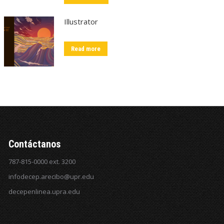
Illustrator
Read more
Contáctanos
787-815-0000 ext. 3200
infodecep.arecibo@upr.edu
decepenlinea.upra.edu