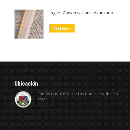
Inglés Conversacional Avanzado
Read more
Ubicación
Carr.653 Km. 0.8 Sector Las Dunas, Arecibo P.R.
00612