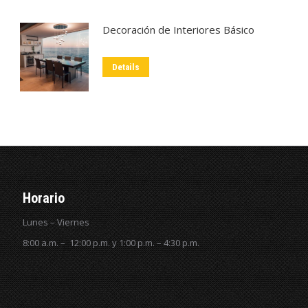
Decoración de Interiores Básico
Details
Horario
Lunes – Viernes
8:00 a.m. – 12:00 p.m. y 1:00 p.m. – 4:30 p.m.