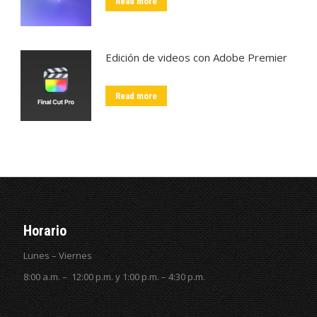
Read more
Edición de videos con Adobe Premier
Read more
Horario
Lunes – Viernes
8:00 a.m. – 12:00 p.m. y 1:00 p.m. – 4:30 p.m.