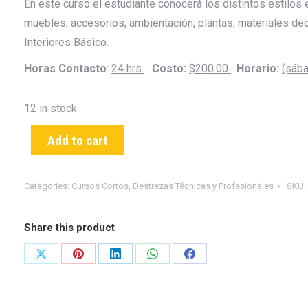
En este curso el estudiante conocerá los distintos estilos
muebles, accesorios, ambientación, plantas, materiales dec
Interiores Básico.
Horas Contacto
:
24 hrs.
Costo:
$200.00
Horario:
(sába
12 in stock
Add to cart
Categories:
Cursos Cortos
,
Destrezas Técnicas y Profesionales
SKU
Share this product
Share
Share
Share
Share
Share
on
on
on
on
on
X
Pinterest
LinkedIn
WhatsApp
Facebook