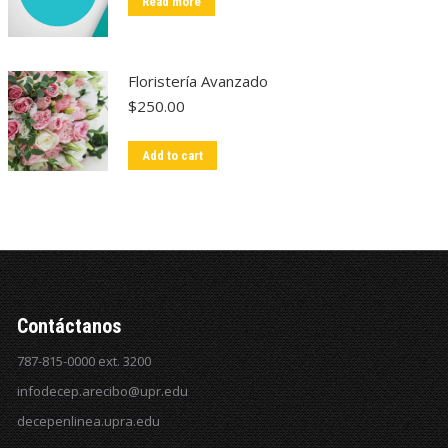
Read more
Floristería Avanzado
$
250.00
Add to cart
Contáctanos
787-815-0000 ext. 3200
infodecep.arecibo@upr.edu
decepenlinea.upra.edu