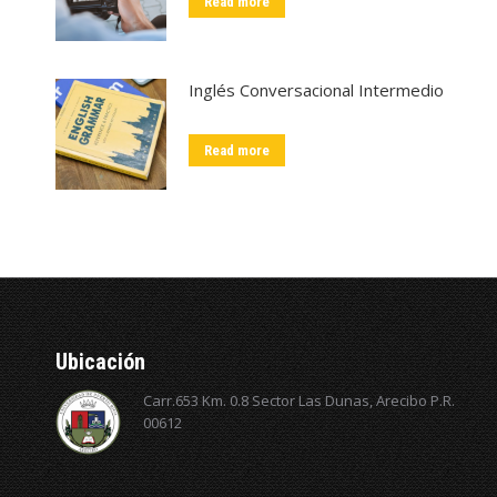
Read more
Inglés Conversacional Intermedio
Read more
Ubicación
Carr.653 Km. 0.8 Sector Las Dunas, Arecibo P.R.
00612