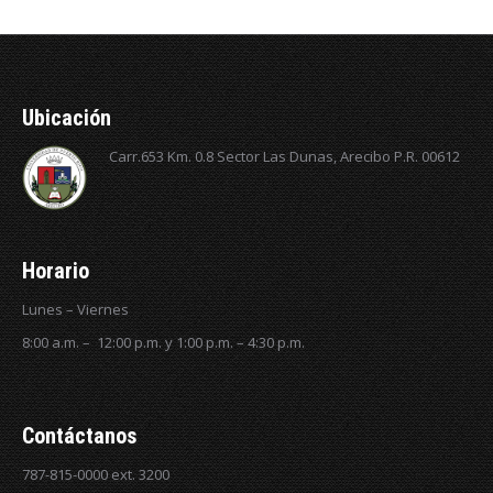
Ubicación
Carr.653 Km. 0.8 Sector Las Dunas, Arecibo P.R. 00612
Horario
Lunes – Viernes
8:00 a.m. – 12:00 p.m. y 1:00 p.m. – 4:30 p.m.
Contáctanos
787-815-0000 ext. 3200