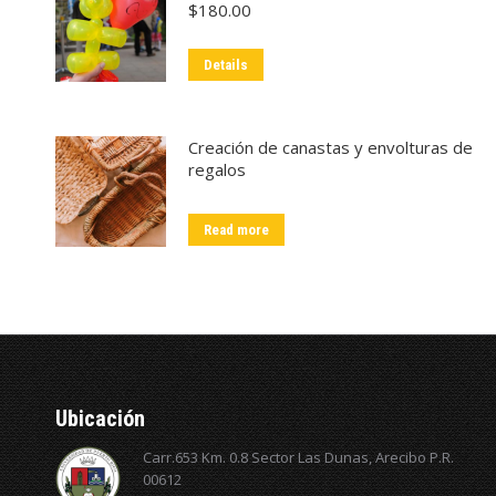
$
180.00
Details
Creación de canastas y envolturas de
regalos
Read more
Ubicación
Carr.653 Km. 0.8 Sector Las Dunas, Arecibo P.R.
00612