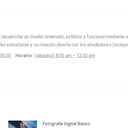
on
on
on
on
on
X
Pinterest
LinkedIn
WhatsApp
Facebook
a desarrollar un diseño ordenado, estético y funcional mediante
 las estructuras y su relación directa con los alrededores (incluy
00.00
Horario:
(sábados) 8:00 am – 12:00 pm
Fotografía Digital Básico