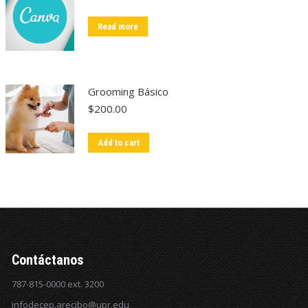
Read more
Grooming Básico
$
200.00
Add to cart
Contáctanos
787-815-0000 ext. 3200
infodecep.arecibo@upr.edu