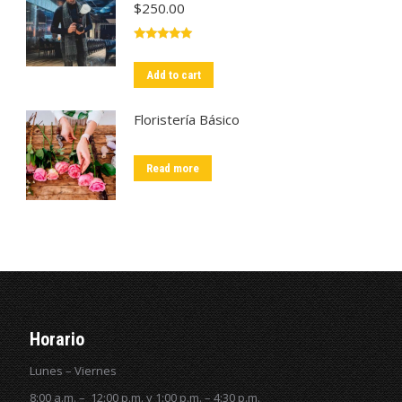
$
250.00
Rated
5.00
out of 5
Add to cart
Floristería Básico
Read more
Horario
Lunes – Viernes
8:00 a.m. – 12:00 p.m. y 1:00 p.m. – 4:30 p.m.