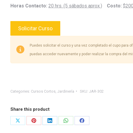
Horas Contacto:
20 hrs. (5 sábados aprox.)
Costo:
$200
Solicitar Curso
Puedes solicitar el curso y una vez completado el cupo para ofr
puedas acceder nuevamente y poder realizar la compra del m
Categories:
Cursos Cortos
,
Jardinería
SKU:
JAR-302
Share this product
Share
Share
Share
Share
Share