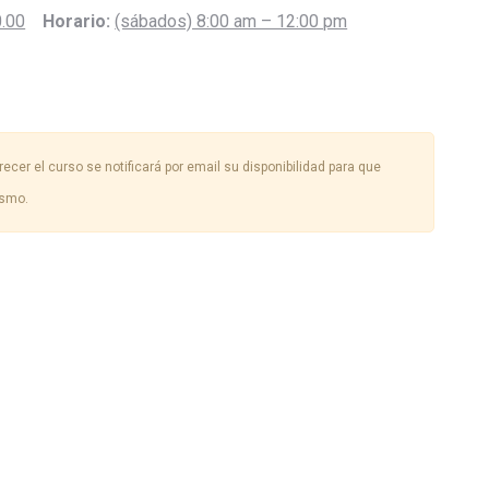
.00
Horario:
(sábados) 8:00 am – 12:00 pm
ecer el curso se notificará por email su disponibilidad para que
ismo.