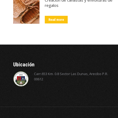
regalos
Read more
Ubicación
Carr.653 Km. 0.8 Sector Las Dunas, Arecibo P.R.
00612