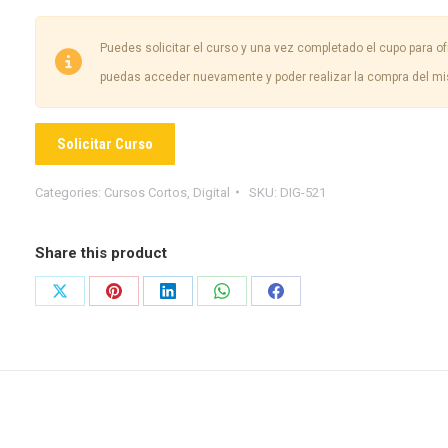
Puedes solicitar el curso y una vez completado el cupo para ofr
puedas acceder nuevamente y poder realizar la compra del m
Solicitar Curso
Categories:
Cursos Cortos
,
Digital
SKU:
DIG-521
Share this product
Share
Share
Share
Share
Share
on
on
on
on
on
X
Pinterest
LinkedIn
WhatsApp
Facebook