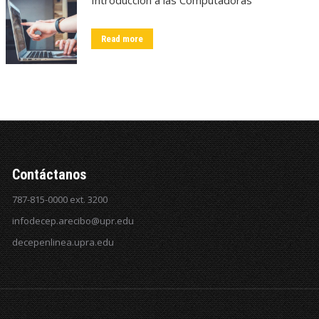
Read more
Contáctanos
787-815-0000 ext. 3200
infodecep.arecibo@upr.edu
decepenlinea.upra.edu