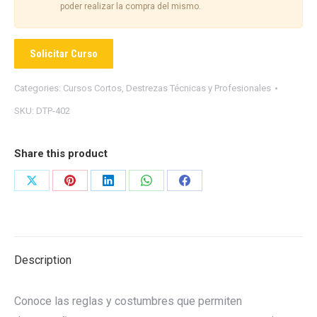
poder realizar la compra del mismo.
Solicitar Curso
Categories:
Cursos Cortos
,
Destrezas Técnicas y Profesionales
SKU:
DTP-402
Share this product
Share
Share
Share
Share
Share
on
on
on
on
on
X
Pinterest
LinkedIn
WhatsApp
Facebook
Description
Conoce las reglas y costumbres que permiten