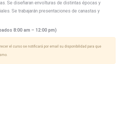
as. Se diseñaran envolturas de distintas épocas y
ales. Se trabajarán presentaciones de canastas y
bados 8:00 am – 12:00 pm)
ecer el curso se notificará por email su disponibilidad para que
ismo.