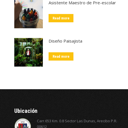
Asistente Maestro de Pre-escolar
Read more
Diseño Paisajista
Read more
Ubicación
Carr.653 Km. 0.8 Sector Las Dunas, Arecibo P.R.
00612