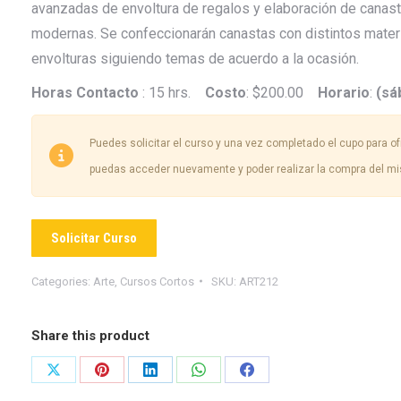
avanzadas de envoltura de regalos y elaboración de canast
modernas. Se confeccionarán canastas con distintos materi
envolturas siguiendo temas de acuerdo a la ocasión.
Horas Contacto
: 15 hrs.
Costo
: $200.00
Horario
:
(sá
Puedes solicitar el curso y una vez completado el cupo para ofr
puedas acceder nuevamente y poder realizar la compra del m
Solicitar Curso
Categories:
Arte
,
Cursos Cortos
SKU:
ART212
Share this product
Share
Share
Share
Share
Share