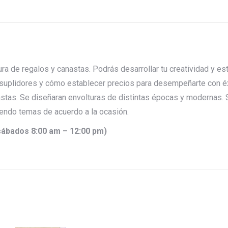
on
on
on
on
on
X
Pinterest
LinkedIn
WhatsApp
Facebook
ra de regalos y canastas. Podrás desarrollar tu creatividad y es
suplidores y cómo establecer precios para desempeñarte con éxi
stas. Se diseñaran envolturas de distintas épocas y modernas. 
iendo temas de acuerdo a la ocasión.
ábados 8:00 am – 12:00 pm)