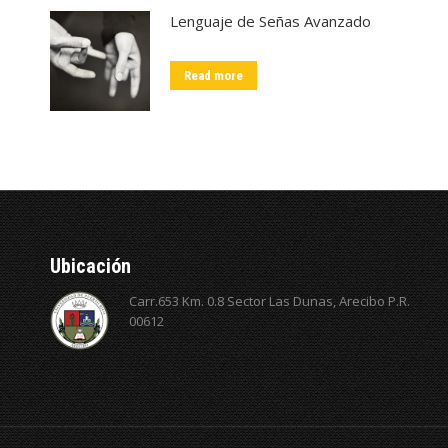
Lenguaje de Señas Avanzado
Read more
Ubicación
Carr.653 Km. 0.8 Sector Las Dunas, Arecibo P.R.
00612