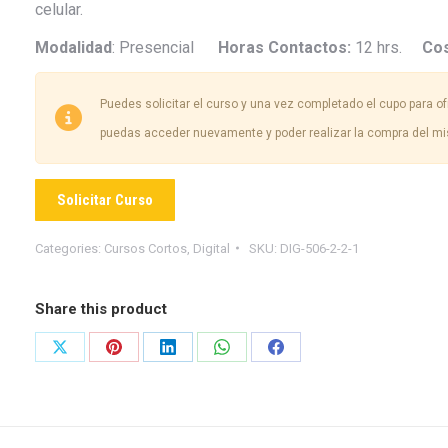
celular.
Modalidad
: Presencial
Horas Contactos:
12 hrs.
Co
Puedes solicitar el curso y una vez completado el cupo para ofr
puedas acceder nuevamente y poder realizar la compra del m
Solicitar Curso
Categories:
Cursos Cortos
,
Digital
SKU:
DIG-506-2-2-1
Share this product
Share
Share
Share
Share
Share
on
on
on
on
on
X
Pinterest
LinkedIn
WhatsApp
Facebook