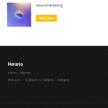
Neuromarketing
Read more
Horario
Lunes – Viernes
8:00 a.m. – 12:00 p.m. y 1:00 p.m. – 4:30 p.m.