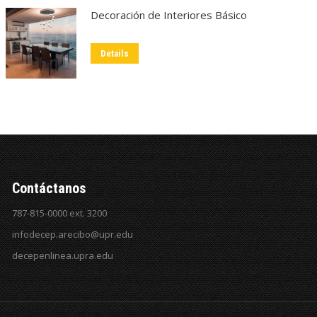
Decoración de Interiores Básico
Details
Contáctanos
787-815-0000 ext. 3200
infodecep.arecibo@upr.edu
decepenlinea.upra.edu