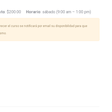
sto
: $200.00
Horario
: sábado (9:00 am – 1:00 pm)
ecer el curso se notificará por email su disponibilidad para que
ismo.