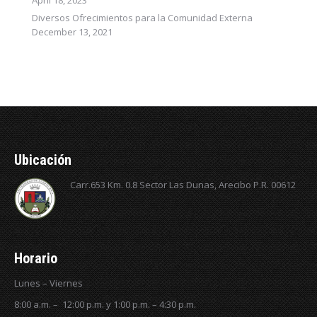
April 18, 2023
Diversos Ofrecimientos para la Comunidad Externa
December 13, 2021
Ubicación
Carr.653 Km. 0.8 Sector Las Dunas, Arecibo P.R. 00612
Horario
Lunes – Viernes
8:00 a.m. – 12:00 p.m. y 1:00 p.m. – 4:30 p.m.