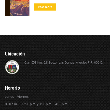
Read more
Ubicación
Carr.653 Km. 0.8 Sector Las Dunas, Arecibo P.R. 00612
Horario
Lunes – Viernes
8:00 a.m. – 12:00 p.m. y 1:00 p.m. – 4:30 p.m.