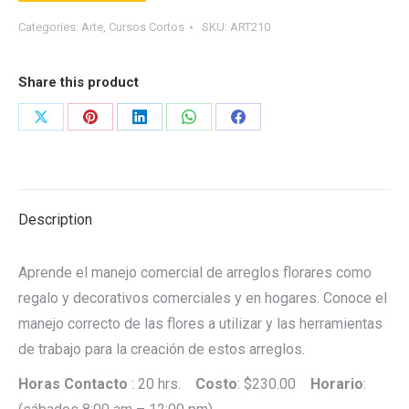
Categories:
Arte
,
Cursos Cortos
SKU:
ART210
Share this product
Share
Share
Share
Share
Share
on
on
on
on
on
X
Pinterest
LinkedIn
WhatsApp
Facebook
Description
Aprende el manejo comercial de arreglos florares como
regalo y decorativos comerciales y en hogares. Conoce el
manejo correcto de las flores a utilizar y las herramientas
de trabajo para la creación de estos arreglos.
Horas Contacto
: 20 hrs.
Costo
: $230.00
Horario
: